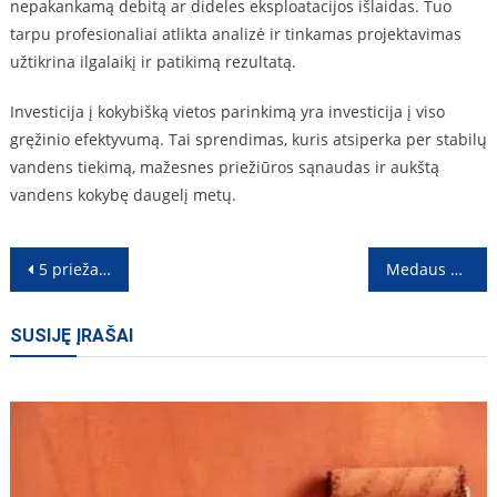
nepakankamą debitą ar dideles eksploatacijos išlaidas. Tuo
tarpu profesionaliai atlikta analizė ir tinkamas projektavimas
užtikrina ilgalaikį ir patikimą rezultatą.
Investicija į kokybišką vietos parinkimą yra investicija į viso
gręžinio efektyvumą. Tai sprendimas, kuris atsiperka per stabilų
vandens tiekimą, mažesnes priežiūros sąnaudas ir aukštą
vandens kokybę daugelį metų.
Navigacija
5 priežastys išbandyti Taichi Kaune dar šį mėnesį
Medaus kaina pagal rūšį: liepų, grikių, pavasarinis ir pievų medus
tarp
SUSIJĘ ĮRAŠAI
įrašų