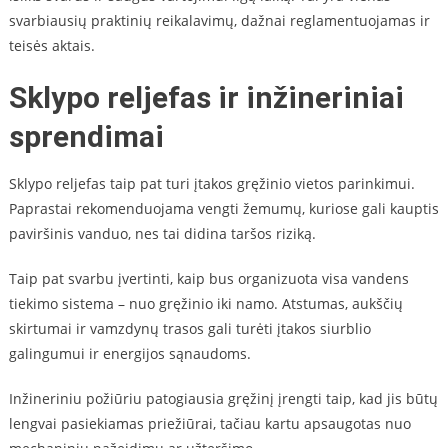
svarbiausių praktinių reikalavimų, dažnai reglamentuojamas ir
teisės aktais.
Sklypo reljefas ir inžineriniai
sprendimai
Sklypo reljefas taip pat turi įtakos gręžinio vietos parinkimui.
Paprastai rekomenduojama vengti žemumų, kuriose gali kauptis
paviršinis vanduo, nes tai didina taršos riziką.
Taip pat svarbu įvertinti, kaip bus organizuota visa vandens
tiekimo sistema – nuo gręžinio iki namo. Atstumas, aukščių
skirtumai ir vamzdynų trasos gali turėti įtakos siurblio
galingumui ir energijos sąnaudoms.
Inžineriniu požiūriu patogiausia gręžinį įrengti taip, kad jis būtų
lengvai pasiekiamas priežiūrai, tačiau kartu apsaugotas nuo