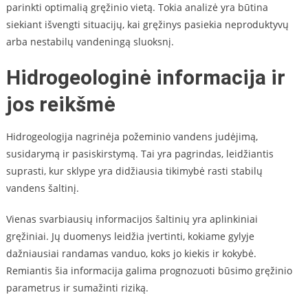
parinkti optimalią gręžinio vietą. Tokia analizė yra būtina
siekiant išvengti situacijų, kai gręžinys pasiekia neproduktyvų
arba nestabilų vandeningą sluoksnį.
Hidrogeologinė informacija ir
jos reikšmė
Hidrogeologija nagrinėja požeminio vandens judėjimą,
susidarymą ir pasiskirstymą. Tai yra pagrindas, leidžiantis
suprasti, kur sklype yra didžiausia tikimybė rasti stabilų
vandens šaltinį.
Vienas svarbiausių informacijos šaltinių yra aplinkiniai
gręžiniai. Jų duomenys leidžia įvertinti, kokiame gylyje
dažniausiai randamas vanduo, koks jo kiekis ir kokybė.
Remiantis šia informacija galima prognozuoti būsimo gręžinio
parametrus ir sumažinti riziką.