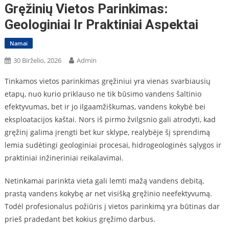
Gręžinių Vietos Parinkimas:
Geologiniai Ir Praktiniai Aspektai
Namai
30 Birželio, 2026
Admin
Tinkamos vietos parinkimas gręžiniui yra vienas svarbiausių
etapų, nuo kurio priklauso ne tik būsimo vandens šaltinio
efektyvumas, bet ir jo ilgaamžiškumas, vandens kokybė bei
eksploatacijos kaštai. Nors iš pirmo žvilgsnio gali atrodyti, kad
gręžinį galima įrengti bet kur sklype, realybėje šį sprendimą
lemia sudėtingi geologiniai procesai, hidrogeologinės sąlygos ir
praktiniai inžineriniai reikalavimai.
Netinkamai parinkta vieta gali lemti mažą vandens debitą,
prastą vandens kokybę ar net visišką gręžinio neefektyvumą.
Todėl profesionalus požiūris į vietos parinkimą yra būtinas dar
prieš pradedant bet kokius gręžimo darbus.