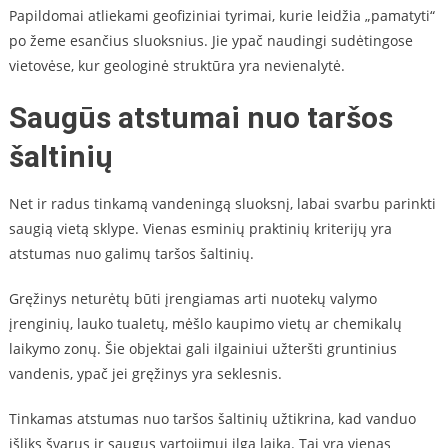
Papildomai atliekami geofiziniai tyrimai, kurie leidžia „pamatyti“
po žeme esančius sluoksnius. Jie ypač naudingi sudėtingose
vietovėse, kur geologinė struktūra yra nevienalytė.
Saugūs atstumai nuo taršos
šaltinių
Net ir radus tinkamą vandeningą sluoksnį, labai svarbu parinkti
saugią vietą sklype. Vienas esminių praktinių kriterijų yra
atstumas nuo galimų taršos šaltinių.
Gręžinys neturėtų būti įrengiamas arti nuotekų valymo
įrenginių, lauko tualetų, mėšlo kaupimo vietų ar chemikalų
laikymo zonų. Šie objektai gali ilgainiui užteršti gruntinius
vandenis, ypač jei gręžinys yra seklesnis.
Tinkamas atstumas nuo taršos šaltinių užtikrina, kad vanduo
išliks švarus ir saugus vartojimui ilgą laiką. Tai yra vienas