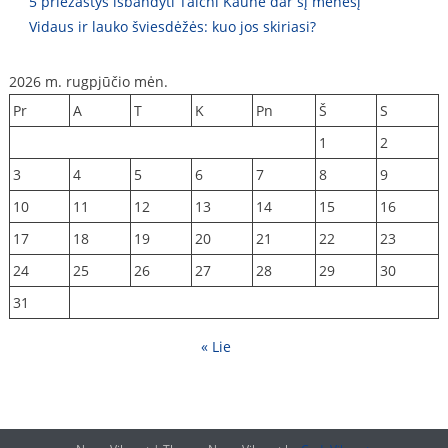
5 priežastys išbandyti Taichi Kaune dar šį mėnesį
Vidaus ir lauko šviesdėžės: kuo jos skiriasi?
2026 m. rugpjūčio mėn.
Pr
A
T
K
Pn
Š
S
1
2
3
4
5
6
7
8
9
10
11
12
13
14
15
16
17
18
19
20
21
22
23
24
25
26
27
28
29
30
31
« Lie