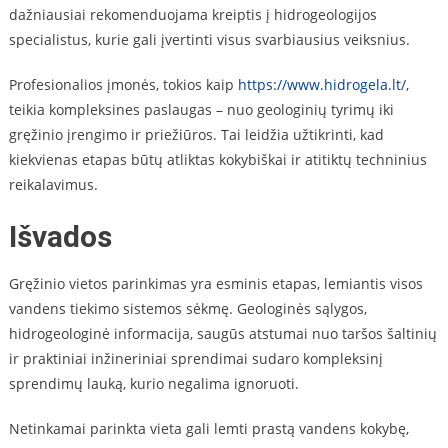
dažniausiai rekomenduojama kreiptis į hidrogeologijos
specialistus, kurie gali įvertinti visus svarbiausius veiksnius.
Profesionalios įmonės, tokios kaip
https://www.hidrogela.lt/
,
teikia kompleksines paslaugas – nuo geologinių tyrimų iki
gręžinio įrengimo ir priežiūros. Tai leidžia užtikrinti, kad
kiekvienas etapas būtų atliktas kokybiškai ir atitiktų techninius
reikalavimus.
Išvados
Gręžinio vietos parinkimas yra esminis etapas, lemiantis visos
vandens tiekimo sistemos sėkmę. Geologinės sąlygos,
hidrogeologinė informacija, saugūs atstumai nuo taršos šaltinių
ir praktiniai inžineriniai sprendimai sudaro kompleksinį
sprendimų lauką, kurio negalima ignoruoti.
Netinkamai parinkta vieta gali lemti prastą vandens kokybę,