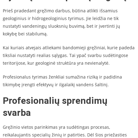
Prieš pradedant gręžimo darbus, būtina atlikti išsamius
geologinius ir hidrogeologinius tyrimus. Jie leidžia ne tik
nustatyti vandeningų sluoksnių buvimą, bet ir įvertinti jų
kokybę bei stabilumą.
Kai kuriais atvejais atliekami bandomieji gręžiniai, kurie padeda
tiksliai nustatyti realias sąlygas. Tai ypač svarbu sudėtingose
teritorijose, kur geologinė struktūra yra nevienalytė.
Profesionalus tyrimas ženkliai sumažina riziką ir padidina
tikimybę įrengti efektyvų ir ilgalaikį vandens šaltinį.
Profesionalių sprendimų
svarba
Gręžinio vietos parinkimas yra sudėtingas procesas,
reikalaujantis specialių žinių ir patirties. Dėl šios priežasties