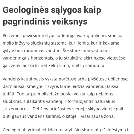
Geologinės sąlygos kaip
pagrindinis veiksnys
Po žemės paviršiumi slypi sudėtinga įvairių uolienų, smėlio,
molio ir žvyro sluoksnių sistema, kuri lemia, kur ir kokiame
gylyje bus randamas vanduo. Šie sluoksniai vadinami
vandeningais horizontais, o jų struktūra skirtingose vietovėse
gali ženkliai skirtis net kelių šimtų metrų spinduliu.
Vandens kaupimasis vyksta porėtose arba plyšėtose uolienose,
dažniausiai smėlyje ir žvyre, kurie leidžia vandeniui laisvai
judėti. Tuo tarpu molis dažniausiai veikia kaip nelaidus
sluoksnis, sulaikantis vandenį ir formuojantis natūralius
„rezervuarus“. Dėl šios priežasties vienoje sklypo vietoje gali
būti gausus vandens šaltinis, o kitoje – visai sausa zona.
Geologiniai tyrimai leidžia nustatyti šių sluoksnių išsidėstymą ir