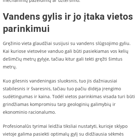
mechaninių pažeidimų ar užteršimo.
Vandens gylis ir jo įtaka vietos
parinkimui
Gręžinio vieta glaudžiai susijusi su vandens slūgsojimo gyliu.
Kai kuriose vietovėse vanduo gali būti pasiekiamas vos kelių
dešimčių metrų gylyje, tačiau kitur gali tekti gręžti šimtus
metrų.
Kuo gilesnis vandeningas sluoksnis, tuo jis dažniausiai
stabilesnis ir švaresnis, tačiau tuo pačiu didėja įrengimo
sudėtingumas ir kaina. Todėl vietos parinkimas visada turi būti
grindžiamas kompromisu tarp geologinių galimybių ir
ekonominio racionalumo.
Profesionalūs tyrimai leidžia tiksliai nustatyti, kurioje sklypo
vietoje galima pasiekti optimalų gylį su didžiausia sėkmės