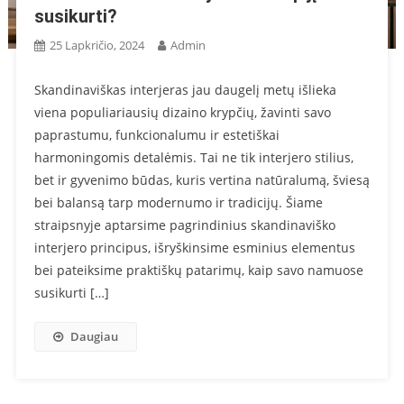
susikurti?
25 Lapkričio, 2024
Admin
Skandinaviškas interjeras jau daugelį metų išlieka
viena populiariausių dizaino krypčių, žavinti savo
paprastumu, funkcionalumu ir estetiškai
harmoningomis detalėmis. Tai ne tik interjero stilius,
bet ir gyvenimo būdas, kuris vertina natūralumą, šviesą
bei balansą tarp modernumo ir tradicijų. Šiame
straipsnyje aptarsime pagrindinius skandinaviško
interjero principus, išryškinsime esminius elementus
bei pateiksime praktiškų patarimų, kaip savo namuose
susikurti […]
Daugiau