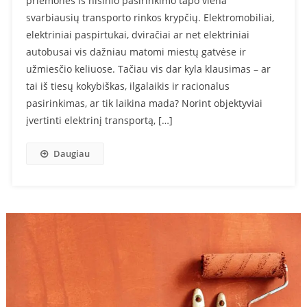
priemonės iš nišinio pasirinkimo tapo viena
svarbiausių transporto rinkos krypčių. Elektromobiliai,
elektriniai paspirtukai, dviračiai ar net elektriniai
autobusai vis dažniau matomi miestų gatvėse ir
užmiesčio keliuose. Tačiau vis dar kyla klausimas – ar
tai iš tiesų kokybiškas, ilgalaikis ir racionalus
pasirinkimas, ar tik laikina mada? Norint objektyviai
įvertinti elektrinį transportą, […]
Daugiau