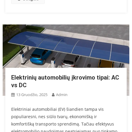
Elektrinių automobilių įkrovimo tipai: AC
vs DC
13 Gruodžio, 2025
Admin
Elektriniai automobiliai (EV) šiandien tampa vis
populiaresni, nes siūlo tvarų, ekonomišką ir
komfortišką transporto sprendimą. Tačiau efektyvus
elektromobilio naudojimas neatsiejamas nuo tinkamo