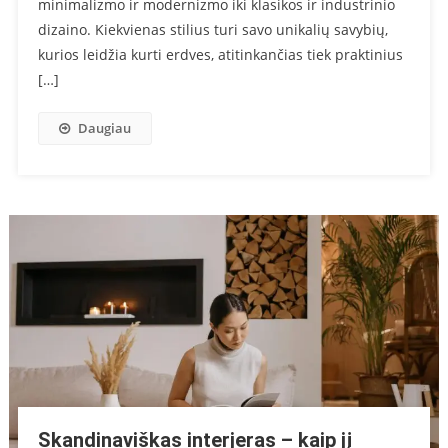
minimalizmo ir modernizmo iki klasikos ir industrinio
dizaino. Kiekvienas stilius turi savo unikalių savybių,
kurios leidžia kurti erdves, atitinkančias tiek praktinius
[…]
Daugiau
Skandinaviškas interjeras – kaip jį