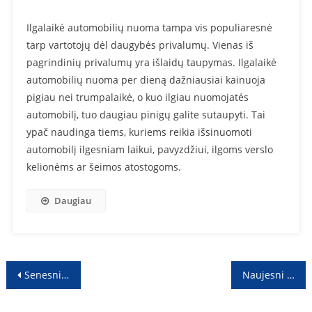
Ilgalaikė automobilių nuoma tampa vis populiaresnė
tarp vartotojų dėl daugybės privalumų. Vienas iš
pagrindinių privalumų yra išlaidų taupymas. Ilgalaikė
automobilių nuoma per dieną dažniausiai kainuoja
pigiau nei trumpalaikė, o kuo ilgiau nuomojatės
automobilį, tuo daugiau pinigų galite sutaupyti. Tai
ypač naudinga tiems, kuriems reikia išsinuomoti
automobilį ilgesniam laikui, pavyzdžiui, ilgoms verslo
kelionėms ar šeimos atostogoms.
Daugiau
Navigacija
Senesni įrašai
Naujesni įrašai
tarp