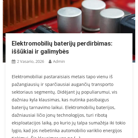
5 Priežastys Išbandyti Taichi Kaune Dar Šį Mėnesį
Vidaus Ir Lauko Šviesdėžės: Kuo Jos Skiriasi?
Verslo Dovanos Su Logotipu: 10 Idėjų, Kurios Stiprina Prekės
Ženklą
Elektromobilių baterijų perdirbimas:
iššūkiai ir galimybės
2 Vasario, 2026
Admin
Elektromobiliai pastaraisiais metais tapo vienu iš
pažangiausių ir sparčiausiai augančių transporto
sektoriaus segmentų. Didėjant jų populiarumui, vis
dažniau kyla klausimas, kas nutinka pasibaigus
baterijų tarnavimo laikui. Elektromobilių baterijos,
dažniausiai ličio jonų technologijos, turi ribotą
eksploatacijos laiką, po kurio jų talpa sumažėja iki tokio
lygio, kad jos nebetinka automobilio variklio energijos