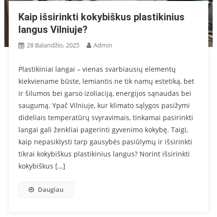
Kaip išsirinkti kokybiškus plastikinius
langus Vilniuje?
28 Balandžio, 2025
Admin
Plastikiniai langai – vienas svarbiausių elementų
kiekviename būste, lemiantis ne tik namų estetiką, bet
ir šilumos bei garso izoliaciją, energijos sąnaudas bei
saugumą. Ypač Vilniuje, kur klimato sąlygos pasižymi
dideliais temperatūrų svyravimais, tinkamai pasirinkti
langai gali ženkliai pagerinti gyvenimo kokybę. Taigi,
kaip nepasiklysti tarp gausybės pasiūlymų ir išsirinkti
tikrai kokybiškus plastikinius langus? Norint išsirinkti
kokybiškus […]
Daugiau