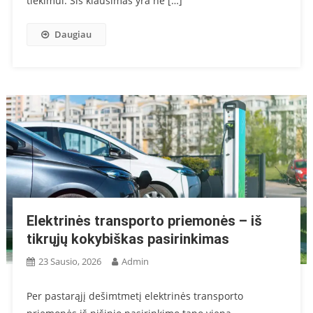
tiekimui. Šis klausimas yra ne […]
Daugiau
Elektrinės transporto priemonės – iš
tikrųjų kokybiškas pasirinkimas
23 Sausio, 2026
Admin
Per pastarąjį dešimtmetį elektrinės transporto