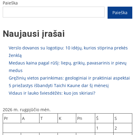
Paieška
įrašų
Paieška
Naujausi įrašai
Verslo dovanos su logotipu: 10 idėjų, kurios stiprina prekės
ženklą
Medaus kaina pagal rūšį: liepų, grikių, pavasarinis ir pievų
medus
Gręžinių vietos parinkimas: geologiniai ir praktiniai aspektai
5 priežastys išbandyti Taichi Kaune dar šį mėnesį
Vidaus ir lauko šviesdėžės: kuo jos skiriasi?
2026 m. rugpjūčio mėn.
Pr
A
T
K
Pn
Š
S
1
2