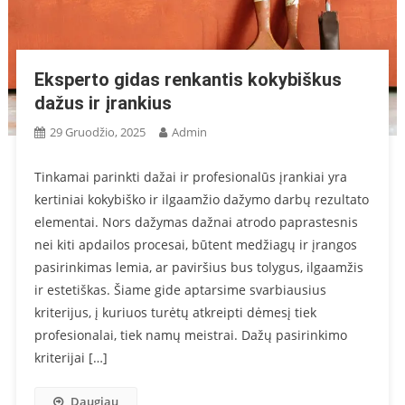
Eksperto gidas renkantis kokybiškus
dažus ir įrankius
29 Gruodžio, 2025
Admin
Tinkamai parinkti dažai ir profesionalūs įrankiai yra
kertiniai kokybiško ir ilgaamžio dažymo darbų rezultato
elementai. Nors dažymas dažnai atrodo paprastesnis
nei kiti apdailos procesai, būtent medžiagų ir įrangos
pasirinkimas lemia, ar paviršius bus tolygus, ilgaamžis
ir estetiškas. Šiame gide aptarsime svarbiausius
kriterijus, į kuriuos turėtų atkreipti dėmesį tiek
profesionalai, tiek namų meistrai. Dažų pasirinkimo
kriterijai […]
Daugiau