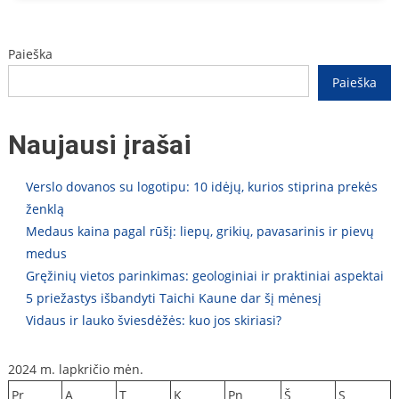
Paieška
Paieška
Naujausi įrašai
Verslo dovanos su logotipu: 10 idėjų, kurios stiprina prekės
ženklą
Medaus kaina pagal rūšį: liepų, grikių, pavasarinis ir pievų
medus
Gręžinių vietos parinkimas: geologiniai ir praktiniai aspektai
5 priežastys išbandyti Taichi Kaune dar šį mėnesį
Vidaus ir lauko šviesdėžės: kuo jos skiriasi?
2024 m. lapkričio mėn.
Pr
A
T
K
Pn
Š
S