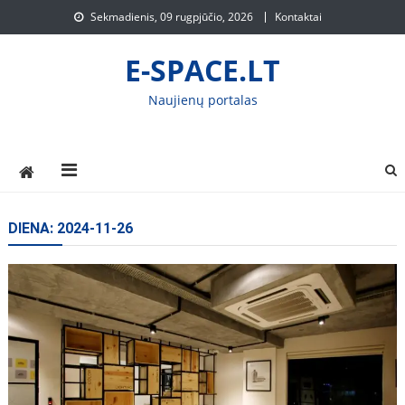
Skip
Sekmadienis, 09 rugpjūčio, 2026
Kontaktai
to
content
E-SPACE.LT
Naujienų portalas
DIENA:
2024-11-26