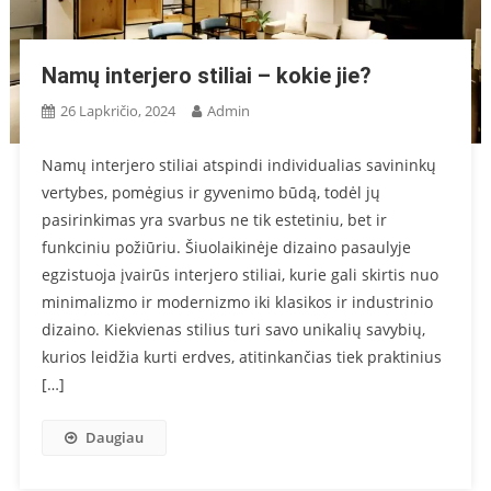
Namų interjero stiliai – kokie jie?
26 Lapkričio, 2024
Admin
Namų interjero stiliai atspindi individualias savininkų
vertybes, pomėgius ir gyvenimo būdą, todėl jų
pasirinkimas yra svarbus ne tik estetiniu, bet ir
funkciniu požiūriu. Šiuolaikinėje dizaino pasaulyje
egzistuoja įvairūs interjero stiliai, kurie gali skirtis nuo
minimalizmo ir modernizmo iki klasikos ir industrinio
dizaino. Kiekvienas stilius turi savo unikalių savybių,
kurios leidžia kurti erdves, atitinkančias tiek praktinius
[…]
Daugiau