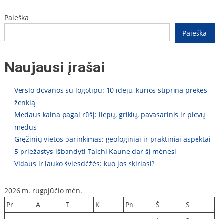
Paieška
Paieška
Naujausi įrašai
Verslo dovanos su logotipu: 10 idėjų, kurios stiprina prekės
ženklą
Medaus kaina pagal rūšį: liepų, grikių, pavasarinis ir pievų
medus
Gręžinių vietos parinkimas: geologiniai ir praktiniai aspektai
5 priežastys išbandyti Taichi Kaune dar šį mėnesį
Vidaus ir lauko šviesdėžės: kuo jos skiriasi?
2026 m. rugpjūčio mėn.
Pr
A
T
K
Pn
Š
S