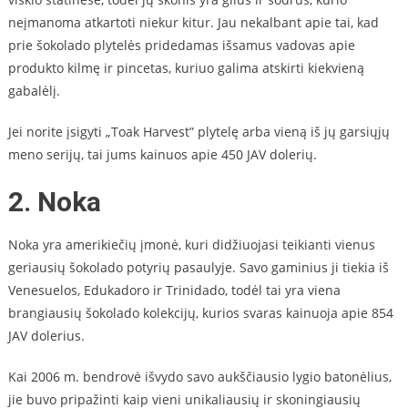
neįmanoma atkartoti niekur kitur. Jau nekalbant apie tai, kad
prie šokolado plytelės pridedamas išsamus vadovas apie
produkto kilmę ir pincetas, kuriuo galima atskirti kiekvieną
gabalėlį.
Jei norite įsigyti „Toak Harvest” plytelę arba vieną iš jų garsiųjų
meno serijų, tai jums kainuos apie 450 JAV dolerių.
2. Noka
Noka yra amerikiečių įmonė, kuri didžiuojasi teikianti vienus
geriausių šokolado potyrių pasaulyje. Savo gaminius ji tiekia iš
Venesuelos, Edukadoro ir Trinidado, todėl tai yra viena
brangiausių šokolado kolekcijų, kurios svaras kainuoja apie 854
JAV dolerius.
Kai 2006 m. bendrovė išvydo savo aukščiausio lygio batonėlius,
jie buvo pripažinti kaip vieni unikaliausių ir skoningiausių