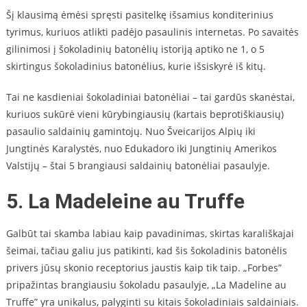
Šį klausimą ėmėsi spręsti pasitelkę išsamius konditerinius
tyrimus, kuriuos atlikti padėjo pasaulinis internetas. Po savaitės
gilinimosi į šokoladinių batonėlių istoriją aptiko ne 1, o 5
skirtingus šokoladinius batonėlius, kurie išsiskyrė iš kitų.
Tai ne kasdieniai šokoladiniai batonėliai – tai gardūs skanėstai,
kuriuos sukūrė vieni kūrybingiausių (kartais beprotiškiausių)
pasaulio saldainių gamintojų. Nuo Šveicarijos Alpių iki
Jungtinės Karalystės, nuo Edukadoro iki Jungtinių Amerikos
Valstijų – štai 5 brangiausi saldainių batonėliai pasaulyje.
5. La Madeleine au Truffe
Galbūt tai skamba labiau kaip pavadinimas, skirtas karališkajai
šeimai, tačiau galiu jus patikinti, kad šis šokoladinis batonėlis
privers jūsų skonio receptorius jaustis kaip tik taip. „Forbes”
pripažintas brangiausiu šokoladu pasaulyje, „La Madeline au
Truffe” yra unikalus, palyginti su kitais šokoladiniais saldainiais.