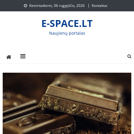
Skip
Ketvirtadienis, 06 rugpjūčio, 2026
Kontaktai
to
content
E-SPACE.LT
Naujienų portalas