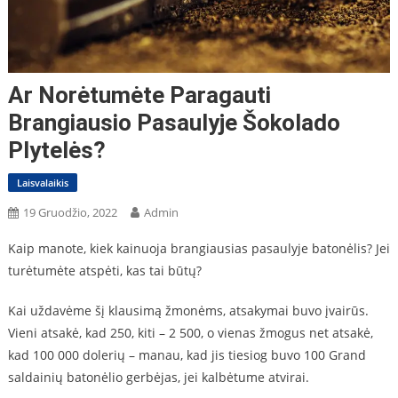
Ar Norėtumėte Paragauti
Brangiausio Pasaulyje Šokolado
Plytelės?
Laisvalaikis
19 Gruodžio, 2022
Admin
Kaip manote, kiek kainuoja brangiausias pasaulyje batonėlis? Jei
turėtumėte atspėti, kas tai būtų?
Kai uždavėme šį klausimą žmonėms, atsakymai buvo įvairūs.
Vieni atsakė, kad 250, kiti – 2 500, o vienas žmogus net atsakė,
kad 100 000 dolerių – manau, kad jis tiesiog buvo 100 Grand
saldainių batonėlio gerbėjas, jei kalbėtume atvirai.