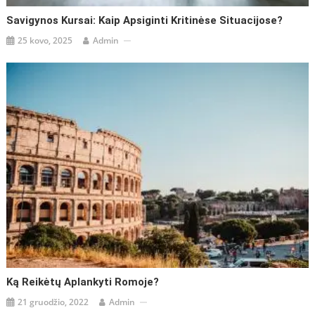
Savigynos Kursai: Kaip Apsiginti Kritinėse Situacijose?
25 kovo, 2025
Admin
Ką Reikėtų Aplankyti Romoje?
21 gruodžio, 2022
Admin