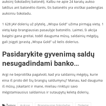
auksinį šokoladinį batonėlį. Kalbu ne apie 24 karatų aukso
lakštus ant batonėlio išorės, šis batonėlis yra visiškai padengtas
auksiniu šokoladu.
1 628 JAV dolerių už plytelę, „Wispa Gold” užima pirmąją vietą. 1
vietą kaip brangiausias pasaulyje batonėlis. Laimei, ši akcija
baigėsi gana greitai, todėl dauguma mūsų, saldainių mėgėjų,
gali įsigyti įprastą „Wispa Gold” už kelis dolerius.
Pasidarykite gyvenimą saldų
nesugadindami banko…
Argi ne beprotiška pagalvoti, kad yra saldainių mėgėjų, kurie
eina iš proto dėl šių brangių saldumynų? Manau, kad dauguma
iš mūsų, įskaitant ir mane, mieliau rinktųsi savo
mėgstamiausius saldainius ir sutaupytų keletą dolerių.
Žymos
Auksas
Brangiausias šokoladas
Doleriai