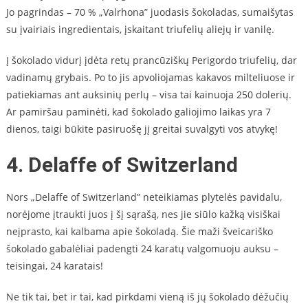
Jo pagrindas – 70 % „Valrhona” juodasis šokoladas, sumaišytas
su įvairiais ingredientais, įskaitant triufelių aliejų ir vanilę.
Į šokolado vidurį įdėta retų prancūziškų Perigordo triufelių, dar
vadinamų grybais. Po to jis apvoliojamas kakavos milteliuose ir
patiekiamas ant auksinių perlų – visa tai kainuoja 250 dolerių.
Ar pamiršau paminėti, kad šokolado galiojimo laikas yra 7
dienos, taigi būkite pasiruošę jį greitai suvalgyti vos atvykę!
4. Delaffe of Switzerland
Nors „Delaffe of Switzerland” neteikiamas plytelės pavidalu,
norėjome įtraukti juos į šį sąrašą, nes jie siūlo kažką visiškai
neįprasto, kai kalbama apie šokoladą. Šie maži šveicariško
šokolado gabalėliai padengti 24 karatų valgomuoju auksu –
teisingai, 24 karatais!
Ne tik tai, bet ir tai, kad pirkdami vieną iš jų šokolado dėžučių