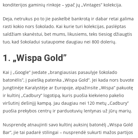
konditerijos gaminių rinkoje – ypač jų „Vintages” kolekcija.
Deja, netrukus po to jie paskelbė bankrotą ir dabar retai galima
rasti kokio nors šokolado. Kai kurie turi kolekcijas, paslėptas
saldžiam skanėstui, bet mums, likusiems, teks tiesiog džiaugtis
tuo, kad šokoladui sutaupome daugiau nei 800 dolerių.
1. „Wispa Gold”
Kai į „Google” įvedate „brangiausias pasaulyje šokolado
batonėlis”, į paiešką patenka „Wispa Gold”. Jei kada nors buvote
Jungtinėje Karalystėje ar Europoje, atpažinsite „Wispa” pakuotę
ir kultinį „Cadbury” logotipą, kuris puošia kiekvieno pakelio
viršutinį dešinįjį kampą. Jau daugiau nei 120 metų „Cadbury”
puošia prekybos centrų ir parduotuvių lentynas už jūrų marių.
Nusprendę atnaujinti savo kultinį auksinį batonėlį „Wispa Gold
Bar”, jie tai padarė stilingai – nusprendė sukurti mažos partijos