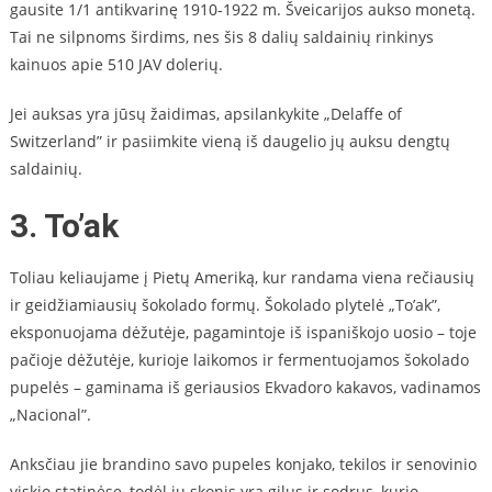
gausite 1/1 antikvarinę 1910-1922 m. Šveicarijos aukso monetą.
Tai ne silpnoms širdims, nes šis 8 dalių saldainių rinkinys
kainuos apie 510 JAV dolerių.
Jei auksas yra jūsų žaidimas, apsilankykite „Delaffe of
Switzerland” ir pasiimkite vieną iš daugelio jų auksu dengtų
saldainių.
3. To’ak
Toliau keliaujame į Pietų Ameriką, kur randama viena rečiausių
ir geidžiamiausių šokolado formų. Šokolado plytelė „To’ak”,
eksponuojama dėžutėje, pagamintoje iš ispaniškojo uosio – toje
pačioje dėžutėje, kurioje laikomos ir fermentuojamos šokolado
pupelės – gaminama iš geriausios Ekvadoro kakavos, vadinamos
„Nacional”.
Anksčiau jie brandino savo pupeles konjako, tekilos ir senovinio
viskio statinėse, todėl jų skonis yra gilus ir sodrus, kurio