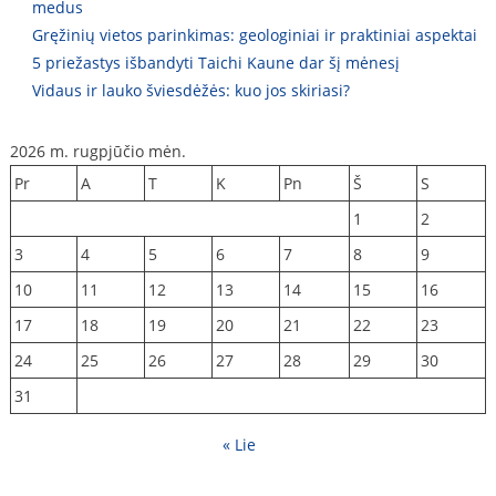
medus
Gręžinių vietos parinkimas: geologiniai ir praktiniai aspektai
5 priežastys išbandyti Taichi Kaune dar šį mėnesį
Vidaus ir lauko šviesdėžės: kuo jos skiriasi?
2026 m. rugpjūčio mėn.
Pr
A
T
K
Pn
Š
S
1
2
3
4
5
6
7
8
9
10
11
12
13
14
15
16
17
18
19
20
21
22
23
24
25
26
27
28
29
30
31
« Lie