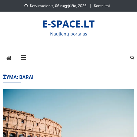
Skip
Ketvirtadienis, 06 rugpjūčio, 2026
Kontaktai
to
content
E-SPACE.LT
Naujienų portalas
ŽYMA:
BARAI