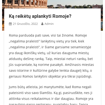
Ką reikėtų aplankyti Romoje?
21 Gruodžio, 2022
Admin
Roma parduoda pati save, visi tai žinome. Romoje
„negalima praleisti” lankytinų vietų yra tiek, kiek
„negalima praleisti”, ir šiame garsiame senamiestyje
yra daug ikoniškų vietų, už kurias dauguma miestų
atiduotų dešinę ranką. Taip, miestai neturi rankų, bet
jūs suprantate, ką norime pasakyti. Amžinasis miestas
savo istorine ir kultūrine galybe lenkia daugelį kitų, o
geriausi Romos lankytini objektai yra tikrai įspūdingi.
Jums būtų atleista, jei manytumėte, kad Roma negali
pateisinti viso savo šlamšto. Ką gi, pasiruoškite, nes ji
atitinka visus reikalavimus ir dar daugiau. Romoje yra
pasaulinio garso restoranų, nuostabių barų, žanrą