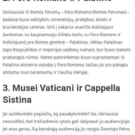
Seniausias iš Romos forumų – Foro Romano (Romos forumas) –
kadaise buvo valstybės ceremonijų, prekybos, teisės ir
biurokratijos centras. Virš į vakarus esančio Koliziejaus
(lankomas su kaupiamuoju bilietu kartu su Foro Romano ir
Koliziejumi) yra Romos gimtinė – Palatinas. Vėliau Palatinas
tapo Respublikos ir Imperijos valdovų namais, kur buvo statomi
prabangūs rūmai. Vietos pasirinkimas buvo suprantamas: iš
Palatino atsiveria vaizdas į Foro Romano, tačiau jis yra patogiu
atstumu nuo neramumų ir riaušių slėnyje.
3. Musei Vaticani ir Cappella
Sistina
Jei sutiktumėte popiežių, ką pasakytumėte? Na, tikriausiai
nesusitiksi, bet trečiadienio rytais gali dalyvauti jo audiencijoje.
Jei oras geras, šią bendrąją audienciją jis rengia Šventojo Petro