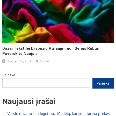
Dažai Tekstilei Drabužių Atnaujinimui: Senus Rūbus
Paverskite Naujais
26 gegužės, 2026
Admin
Paieška
Paieška
Naujausi įrašai
Verslo dovanos su logotipu: 10 idėjų, kurios stiprina prekės