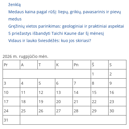
ženklą
Medaus kaina pagal rūšį: liepų, grikių, pavasarinis ir pievų
medus
Gręžinių vietos parinkimas: geologiniai ir praktiniai aspektai
5 priežastys išbandyti Taichi Kaune dar šį mėnesį
Vidaus ir lauko šviesdėžės: kuo jos skiriasi?
2026 m. rugpjūčio mėn.
Pr
A
T
K
Pn
Š
S
1
2
3
4
5
6
7
8
9
10
11
12
13
14
15
16
17
18
19
20
21
22
23
24
25
26
27
28
29
30
31