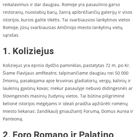
reikalavimus ir dar daugiau. Romoje yra pasaulinio garso
restoranų, nuostabių barų, žanrą apibrėžiančių galerijų ir visos
istorijos, kurios galite tikėtis. Tai svarbiausios lankytinos vietos
Romoje, jūsų svarbiausias Amžinojo miesto lankytinų vietų
sąrašas.
1. Koliziejus
Koliziejus yra epinio dydžio paminklas, pastatytas 72 m. po Kr.
Šiame Flavijaus amfiteatre, talpinančiame daugiau nei 50 000
žmonių, pasakojama apie kruvinas gladiatorių, vergų, kalinių ir
laukinių gyvūnų kovas; niekur pasaulyje nebuvo didingesnės ar
šlovingesnės masinių žudynių vietos. Tai būtina piligriminė
kelionė istorijos mėgėjams ir ideali pradžia apžiūrėti romėnų
miesto liekanas: žandikaulį gniaužiantį Forumą, Domus Aurea ir
Panteoną.
2. Foro Romano ir Palatino