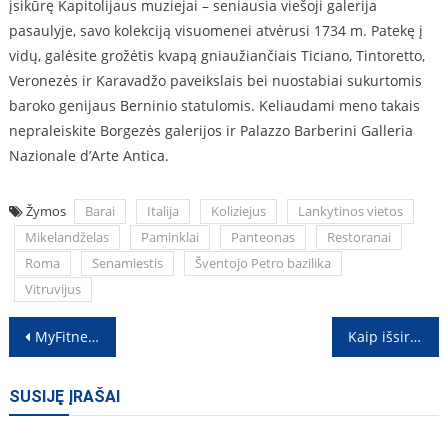
įsikūrę Kapitolijaus muziejai – seniausia viešoji galerija
pasaulyje, savo kolekciją visuomenei atvėrusi 1734 m. Patekę į
vidų, galėsite grožėtis kvapą gniaužiančiais Ticiano, Tintoretto,
Veronezės ir Karavadžo paveikslais bei nuostabiai sukurtomis
baroko genijaus Berninio statulomis. Keliaudami meno takais
nepraleiskite Borgezės galerijos ir Palazzo Barberini Galleria
Nazionale d’Arte Antica.
Žymos
Barai
Italija
Koliziejus
Lankytinos vietos
Mikelandželas
Paminklai
Panteonas
Restoranai
Roma
Senamiestis
Šventojo Petro bazilika
Vitruvijus
Navigacija
MyFitnessPal paskelbė, kad padės edukuoti visuomenę sveikatingumo klausimais
Kaip išsirinkti patikimą autoservisą Vilniuje?
tarp
SUSIJĘ ĮRAŠAI
įrašų