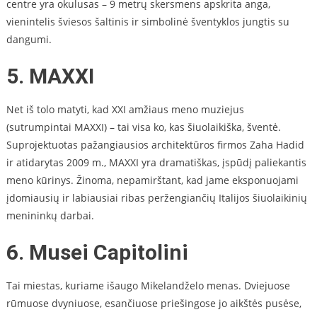
centre yra okulusas – 9 metrų skersmens apskrita anga,
vienintelis šviesos šaltinis ir simbolinė šventyklos jungtis su
dangumi.
5. MAXXI
Net iš tolo matyti, kad XXI amžiaus meno muziejus
(sutrumpintai MAXXI) – tai visa ko, kas šiuolaikiška, šventė.
Suprojektuotas pažangiausios architektūros firmos Zaha Hadid
ir atidarytas 2009 m., MAXXI yra dramatiškas, įspūdį paliekantis
meno kūrinys. Žinoma, nepamirštant, kad jame eksponuojami
įdomiausių ir labiausiai ribas peržengiančių Italijos šiuolaikinių
menininkų darbai.
6. Musei Capitolini
Tai miestas, kuriame išaugo Mikelandželo menas. Dviejuose
rūmuose dvyniuose, esančiuose priešingose jo aikštės pusėse,