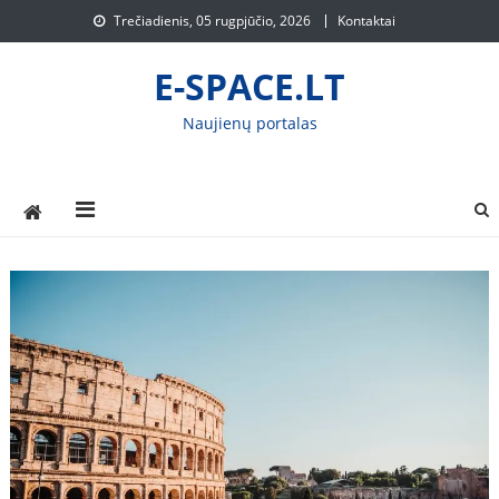
Skip
Trečiadienis, 05 rugpjūčio, 2026
Kontaktai
to
content
E-SPACE.LT
Naujienų portalas