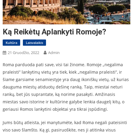
Ką Reikėtų Aplankyti Romoje?
Kultūra
Laisvalaikis
21 Gruodžio, 2022
Admin
Roma parduoda pati save, visi tai žinome. Romoje „negalima
praleisti” lankytinų vietų yra tiek, kiek „negalima praleisti”, ir
šiame garsiame senamiestyje yra daug ikoniškų vietų, už kurias
dauguma miestų atiduotų dešinę ranką. Taip, miestai neturi
rankų, bet jūs suprantate, ką norime pasakyti. Amžinasis
miestas savo istorine ir kultūrine galybe lenkia daugelį kitų, o
geriausi Romos lankytini objektai yra tikrai įspūdingi.
Jums būtų atleista, jei manytumėte, kad Roma negali pateisinti
viso savo šlamšto. Ką gi, pasiruoškite, nes ji atitinka visus