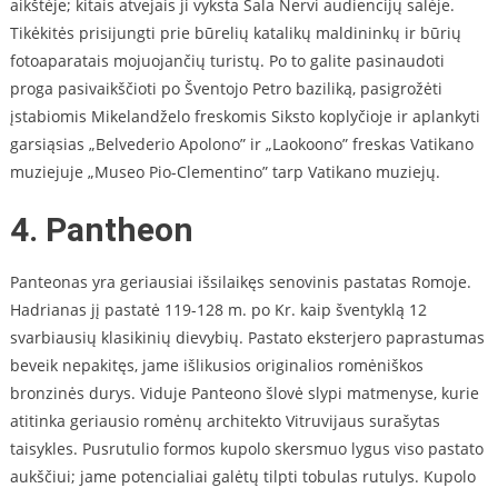
aikštėje; kitais atvejais ji vyksta Sala Nervi audiencijų salėje.
Tikėkitės prisijungti prie būrelių katalikų maldininkų ir būrių
fotoaparatais mojuojančių turistų. Po to galite pasinaudoti
proga pasivaikščioti po Šventojo Petro baziliką, pasigrožėti
įstabiomis Mikelandželo freskomis Siksto koplyčioje ir aplankyti
garsiąsias „Belvederio Apolono” ir „Laokoono” freskas Vatikano
muziejuje „Museo Pio-Clementino” tarp Vatikano muziejų.
4. Pantheon
Panteonas yra geriausiai išsilaikęs senovinis pastatas Romoje.
Hadrianas jį pastatė 119-128 m. po Kr. kaip šventyklą 12
svarbiausių klasikinių dievybių. Pastato eksterjero paprastumas
beveik nepakitęs, jame išlikusios originalios romėniškos
bronzinės durys. Viduje Panteono šlovė slypi matmenyse, kurie
atitinka geriausio romėnų architekto Vitruvijaus surašytas
taisykles. Pusrutulio formos kupolo skersmuo lygus viso pastato
aukščiui; jame potencialiai galėtų tilpti tobulas rutulys. Kupolo