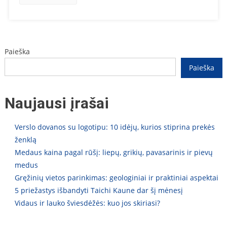
Paieška
Paieška
Naujausi įrašai
Verslo dovanos su logotipu: 10 idėjų, kurios stiprina prekės
ženklą
Medaus kaina pagal rūšį: liepų, grikių, pavasarinis ir pievų
medus
Gręžinių vietos parinkimas: geologiniai ir praktiniai aspektai
5 priežastys išbandyti Taichi Kaune dar šį mėnesį
Vidaus ir lauko šviesdėžės: kuo jos skiriasi?