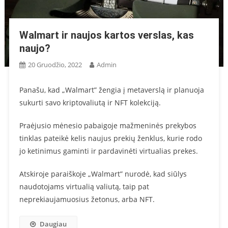
Walmart ir naujos kartos verslas, kas
naujo?
20 Gruodžio, 2022
Admin
Panašu, kad „Walmart” žengia į metaverslą ir planuoja
sukurti savo kriptovaliutą ir NFT kolekciją.
Praėjusio mėnesio pabaigoje mažmeninės prekybos
tinklas pateikė kelis naujus prekių ženklus, kurie rodo
jo ketinimus gaminti ir pardavinėti virtualias prekes.
Atskiroje paraiškoje „Walmart” nurodė, kad siūlys
naudotojams virtualią valiutą, taip pat
neprekiaujamuosius žetonus, arba NFT.
Daugiau