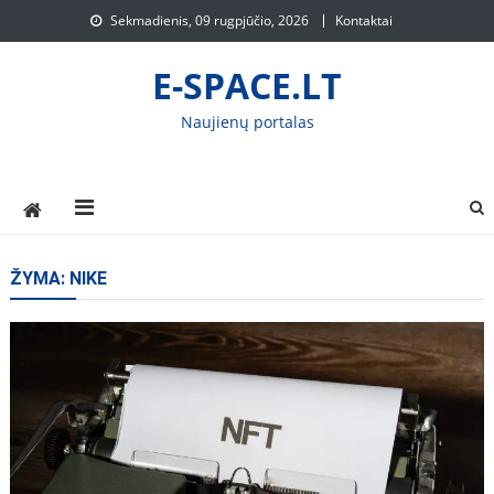
Skip
Sekmadienis, 09 rugpjūčio, 2026
Kontaktai
to
content
E-SPACE.LT
Naujienų portalas
ŽYMA:
NIKE