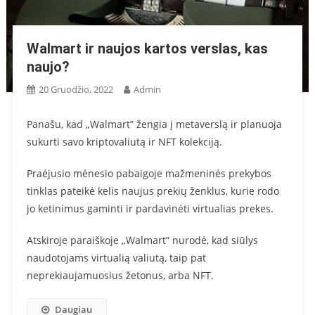
Walmart ir naujos kartos verslas, kas
naujo?
20 Gruodžio, 2022
Admin
Panašu, kad „Walmart” žengia į metaverslą ir planuoja
sukurti savo kriptovaliutą ir NFT kolekciją.
Praėjusio mėnesio pabaigoje mažmeninės prekybos
tinklas pateikė kelis naujus prekių ženklus, kurie rodo
jo ketinimus gaminti ir pardavinėti virtualias prekes.
Atskiroje paraiškoje „Walmart” nurodė, kad siūlys
naudotojams virtualią valiutą, taip pat
neprekiaujamuosius žetonus, arba NFT.
Daugiau