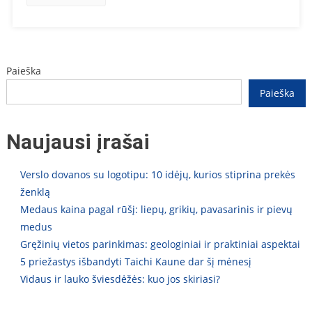
Paieška
Paieška
Naujausi įrašai
Verslo dovanos su logotipu: 10 idėjų, kurios stiprina prekės
ženklą
Medaus kaina pagal rūšį: liepų, grikių, pavasarinis ir pievų
medus
Gręžinių vietos parinkimas: geologiniai ir praktiniai aspektai
5 priežastys išbandyti Taichi Kaune dar šį mėnesį
Vidaus ir lauko šviesdėžės: kuo jos skiriasi?