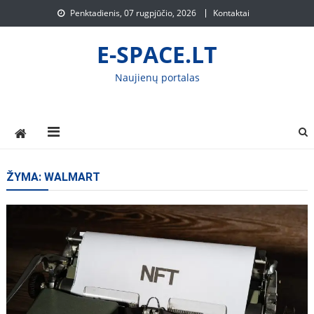
Skip
Penktadienis, 07 rugpjūčio, 2026
Kontaktai
to
content
E-SPACE.LT
Naujienų portalas
ŽYMA:
WALMART