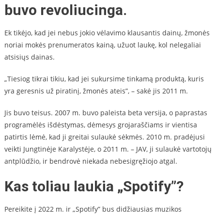
buvo revoliucinga.
Ek tikėjo, kad jei nebus jokio vėlavimo klausantis dainų, žmonės
noriai mokės prenumeratos kainą, užuot laukę, kol nelegaliai
atsisiųs dainas.
„Tiesiog tikrai tikiu, kad jei sukursime tinkamą produktą, kuris
yra geresnis už piratinį, žmonės ateis”, – sakė jis 2011 m.
Jis buvo teisus. 2007 m. buvo paleista beta versija, o paprastas
programėlės išdėstymas, dėmesys grojaraščiams ir vientisa
patirtis lėmė, kad ji greitai sulaukė sėkmės. 2010 m. pradėjusi
veikti Jungtinėje Karalystėje, o 2011 m. – JAV, ji sulaukė vartotojų
antplūdžio, ir bendrovė niekada nebesigręžiojo atgal.
Kas toliau laukia „Spotify”?
Pereikite į 2022 m. ir „Spotify” bus didžiausias muzikos