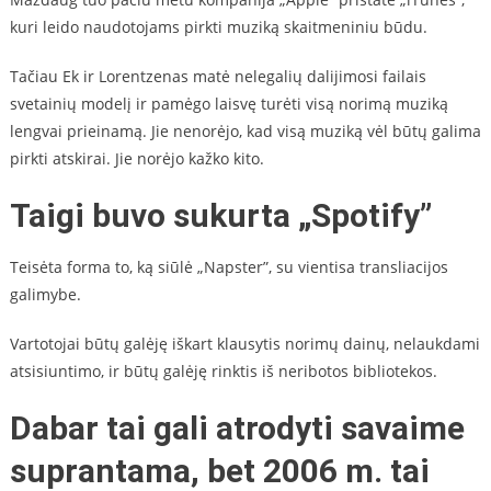
kuri leido naudotojams pirkti muziką skaitmeniniu būdu.
Tačiau Ek ir Lorentzenas matė nelegalių dalijimosi failais
svetainių modelį ir pamėgo laisvę turėti visą norimą muziką
lengvai prieinamą. Jie nenorėjo, kad visą muziką vėl būtų galima
pirkti atskirai. Jie norėjo kažko kito.
Taigi buvo sukurta „Spotify”
Teisėta forma to, ką siūlė „Napster”, su vientisa transliacijos
galimybe.
Vartotojai būtų galėję iškart klausytis norimų dainų, nelaukdami
atsisiuntimo, ir būtų galėję rinktis iš neribotos bibliotekos.
Dabar tai gali atrodyti savaime
suprantama, bet 2006 m. tai