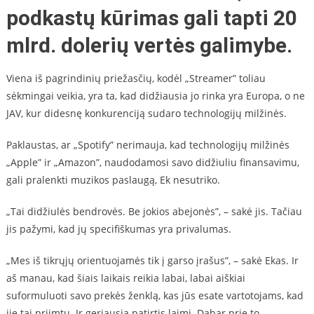
podkastų kūrimas gali tapti 20
mlrd. dolerių vertės galimybe.
Viena iš pagrindinių priežasčių, kodėl „Streamer” toliau
sėkmingai veikia, yra ta, kad didžiausia jo rinka yra Europa, o ne
JAV, kur didesnę konkurenciją sudaro technologijų milžinės.
Paklaustas, ar „Spotify” nerimauja, kad technologijų milžinės
„Apple” ir „Amazon”, naudodamosi savo didžiuliu finansavimu,
gali pralenkti muzikos paslaugą, Ek nesutriko.
„Tai didžiulės bendrovės. Be jokios abejonės”, – sakė jis. Tačiau
jis pažymi, kad jų specifiškumas yra privalumas.
„Mes iš tikrųjų orientuojamės tik į garso įrašus”, – sakė Ekas. Ir
aš manau, kad šiais laikais reikia labai, labai aiškiai
suformuluoti savo prekės ženklą, kas jūs esate vartotojams, kad
jie tai priimtų. Ir geriausia patirtis laimi. Dabar prie to