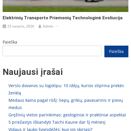
Elektrinių Transporto Priemonių Technologinė Evoliucija
23 vasario, 2026
Admin
Paieška
Paieška
Naujausi įrašai
Verslo dovanos su logotipu: 10 idėjų, kurios stiprina prekės
ženklą
Medaus kaina pagal rūšį: liepų, grikių, pavasarinis ir pievų
medus
Gręžinių vietos parinkimas: geologiniai ir praktiniai aspektai
5 priežastys išbandyti Taichi Kaune dar šį mėnesį
Vidaus ir lauko šviesdėžės: kuo jos skiriasi?