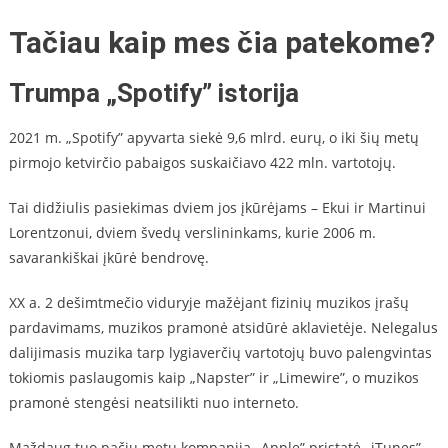
Tačiau kaip mes čia patekome?
Trumpa „Spotify” istorija
2021 m. „Spotify” apyvarta siekė 9,6 mlrd. eurų, o iki šių metų
pirmojo ketvirčio pabaigos suskaičiavo 422 mln. vartotojų.
Tai didžiulis pasiekimas dviem jos įkūrėjams – Ekui ir Martinui
Lorentzonui, dviem švedų verslininkams, kurie 2006 m.
savarankiškai įkūrė bendrovę.
XX a. 2 dešimtmečio viduryje mažėjant fizinių muzikos įrašų
pardavimams, muzikos pramonė atsidūrė aklavietėje. Nelegalus
dalijimasis muzika tarp lygiaverčių vartotojų buvo palengvintas
tokiomis paslaugomis kaip „Napster” ir „Limewire”, o muzikos
pramonė stengėsi neatsilikti nuo interneto.
Maždaug tuo pačiu metu kompanija „Apple” pristatė „iTunes”,