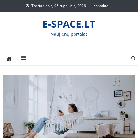
Skip
Trečiadienis, 05 rugpjūčio, 2026
Kontaktai
to
content
E-SPACE.LT
Naujienų portalas