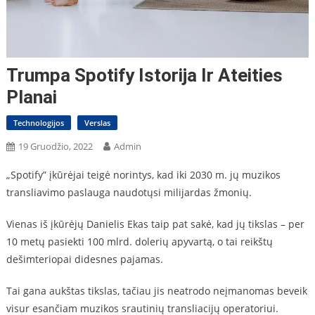
Trumpa Spotify Istorija Ir Ateities
Planai
Technologijos
Verslas
19 Gruodžio, 2022
Admin
„Spotify” įkūrėjai teigė norintys, kad iki 2030 m. jų muzikos
transliavimo paslauga naudotųsi milijardas žmonių.
Vienas iš įkūrėjų Danielis Ekas taip pat sakė, kad jų tikslas – per
10 metų pasiekti 100 mlrd. dolerių apyvartą, o tai reikštų
dešimteriopai didesnes pajamas.
Tai gana aukštas tikslas, tačiau jis neatrodo neįmanomas beveik
visur esančiam muzikos srautinių transliacijų operatoriui.