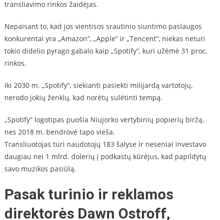
transliavimo rinkos žaidėjas.
Nepaisant to, kad jos vientisos srautinio siuntimo paslaugos
konkurentai yra „Amazon”, „Apple” ir „Tencent”, niekas neturi
tokio didelio pyrago gabalo kaip „Spotify”, kuri užėmė 31 proc.
rinkos.
Iki 2030 m. „Spotify”, siekianti pasiekti milijardą vartotojų,
nerodo jokių ženklų, kad norėtų sulėtinti tempą.
„Spotify” logotipas puošia Niujorko vertybinių popierių biržą,
nes 2018 m. bendrovė tapo vieša.
Transliuotojas turi naudotojų 183 šalyse ir neseniai investavo
daugiau nei 1 mlrd. dolerių į podkastų kūrėjus, kad papildytų
savo muzikos pasiūlą.
Pasak turinio ir reklamos
direktorės Dawn Ostroff,